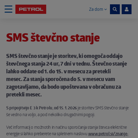
Za dom
Skoči na vsebino
SMS števčno stanje
Noga strani
SMS števčno stanje je storitev, ki omogoča oddajo
števčnega stanja 24 ur, 7 dni v tednu. Števčno stanje
lahko oddate od 1. do 15. v mesecu za pretekli
mesec. Za stanja sporočena do 5. v mesecu vam
zagotavljamo, da bodo upoštevana v obračunu za
pretekli mesec.
S pripojitvijo E 3 k Petrolu, od 15. 1. 2026
je storitev SMS števčno stanje
še vedno na voljo, a pod nekoliko drugačnimi pogoji.
Več informacij o možnotih in načinu sporočanja stanja števca električne
energije si lahko preberete na spletnem naslovu
www.petrol.si/znanje-