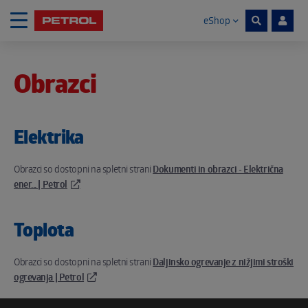
eShop
Skoči na vsebino
Obrazci
Noga strani
Elektrika
Obrazci so dostopni na spletni strani
Dokumenti in obrazci - Električna
ener... | Petrol
Toplota
Obrazci so dostopni na spletni strani
Daljinsko ogrevanje z nižjimi stroški
ogrevanja | Petrol