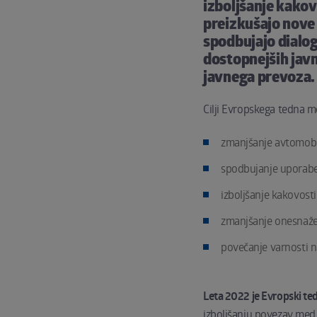
izboljšanje kakov
preizkušajo nove 
spodbujajo dialog 
dostopnejših javn
javnega prevoza.
Cilji Evropskega tedna m
zmanjšanje avtomobi
spodbujanje uporabe
izboljšanje kakovosti 
zmanjšanje onesnažev
povečanje varnosti n
Leta 2022 je Evropski te
izboljšanju povezav med l