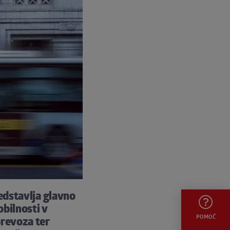
edstavlja glavno
bilnosti v
POMOČ
prevoza ter