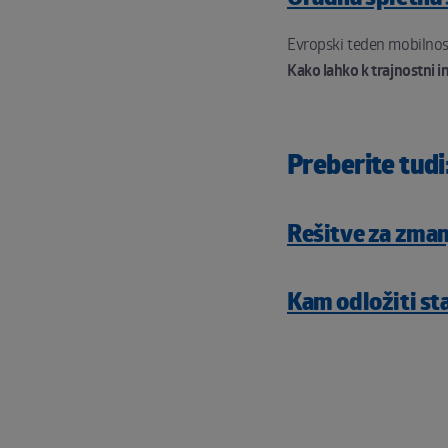
Evropski teden mobilnost
Kako lahko k trajnostni i
Preberite tudi
Rešitve za zman
Kam odložiti st