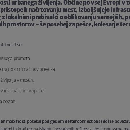
osti urbanega življenja. Občine po vsej Evropi v 
pristope k načrtovanju mest, izboljšujejo infrast
z lokalnimi prebivalci o oblikovanju varnejših, pr
ih prostorov – še posebej za pešce, kolesarje te
obilnosti so:
lskega prometa,
 trajnostnih načinov prevoza,
življenja v mestih,
anja zraka in hrupa ter
a cestah.
den mobilnosti potekal pod geslom Better connections (Boljše povezav
judmi in kraji ter na iskanju inovativnih rešitev za bolj trajnostno mob