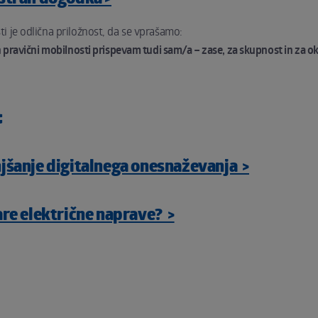
i je odlična priložnost, da se vprašamo:
n pravični mobilnosti prispevam tudi sam/a – zase, za skupnost in za ok
:
jšanje digitalnega onesnaževanja >
are električne naprave? >