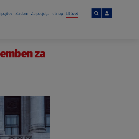
ipojitev
Za dom
Za podjetja
eShop
E3 Svet
memben za