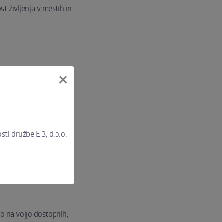
st življenja v mestih in
sti družbe E 3, d.o.o.
jo na voljo dostopnih,