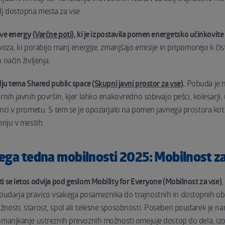
j dostopna mesta za vse.
ve energy (
Varčne poti
), ki je izpostavila pomen energetsko učinkovite
voza, ki porabijo manj energije, zmanjšajo emisije in pripomorejo k či
 način življenja.
dju tema Shared public space (
Skupni javni prostor za vse
).
Pobuda je 
rnih javnih površin, kjer lahko enakovredno sobivajo pešci, kolesarji
enci v prometu. S tem se je opozarjalo na pomen javnega prostora kot
enju v mestih.
ga tedna mobilnosti 2025: Mobilnost z
i se letos odvija pod geslom Mobility for Everyone (Mobilnost za vse)
,
udarja pravico vsakega posameznika do trajnostnih in dostopnih obli
nosti, starost, spol ali telesne sposobnosti. Poseben poudarek je name
pomanjkanje ustreznih prevoznih možnosti omejuje dostop do dela, iz