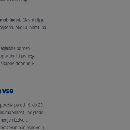
 mobilnosti.
Glavni cilj je
stejšemu okolju, hkrati pa
naglašala pomen
, uporabniki javnega
 skupne dobrine, ki
a vse
 poteka pa od 16. do 22.
k mobilnosti, ne glede
njen izzivu t. i.
obraževanja in osnovnih