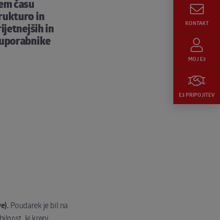
tem času
rukturo in
KONTAKT
ijetnejših in
r uporabnike
MOJ E3
E3 PRIPOJITEV
e).
Poudarek je bil na
ilnost, ki krepi