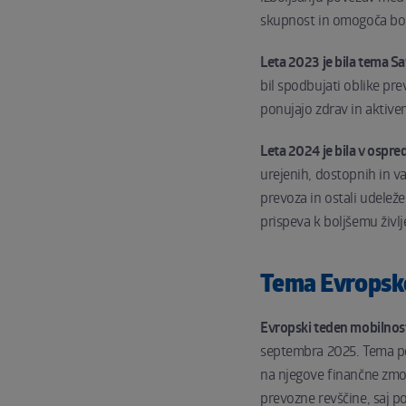
skupnost in omogoča bol
Leta 2023 je bila tema Sa
bil spodbujati oblike pre
ponujajo zdrav in aktiven
Leta 2024 je bila v ospre
urejenih, dostopnih in va
prevoza in ostali udelež
prispeva k boljšemu življ
Tema Evropske
Evropski teden mobilnost
septembra 2025. Tema po
na njegove finančne zmož
prevozne revščine, saj 