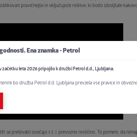
 oblikovati pravičnejše in vključujoče rešitve, ki bodo izboljšale kakovo
ugodnosti. Ena znamka - Petrol
 v začetku leta 2026 pripojilo k družbi Petrol d.d., Ljubljana.
aterimi bo družba Petrol d.d. Ljubljana prevzela vse pravice in obvezno
h se prebivalci soočajo s t. i. prevozno revščino. To pomeni, da nima