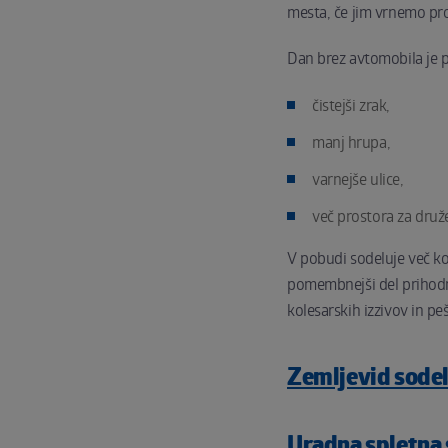
mesta, če jim vrnemo pro
Dan brez avtomobila je p
čistejši zrak,
manj hrupa,
varnejše ulice,
več prostora za druže
V pobudi sodeluje več ko
pomembnejši del prihodno
kolesarskih izzivov in pe
Zemljevid sodel
Uradna spletna 