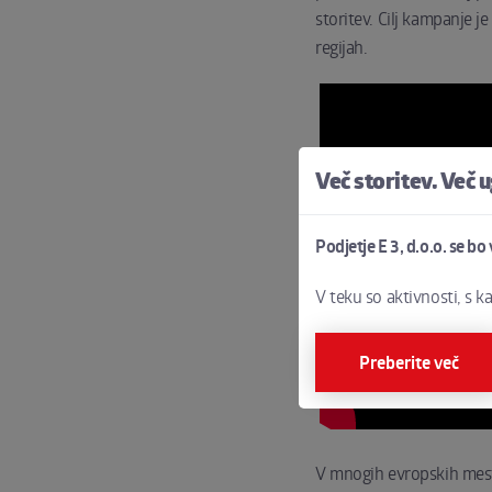
storitev. Cilj kampanje je
regijah.
Več storitev. Več 
Podjetje E 3, d.o.o. se bo
V teku so aktivnosti, s k
Preberite več
V mnogih evropskih mesti