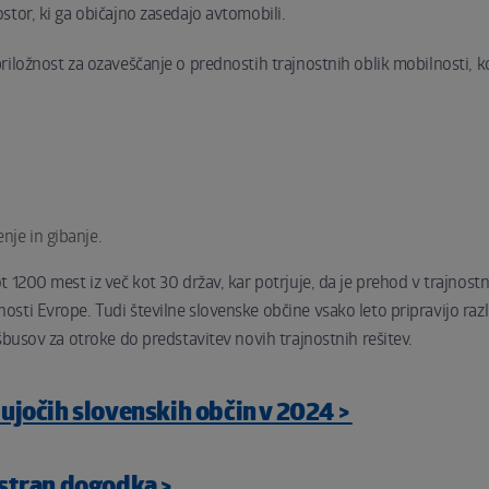
stor, ki ga običajno zasedajo avtomobili.
riložnost za ozaveščanje o prednostih trajnostnih oblik mobilnosti, k
nje in gibanje.
t 1200 mest iz več kot 30 držav, kar potrjuje, da je prehod v trajnost
sti Evrope. Tudi številne slovenske občine vsako leto pripravijo razl
šbusov za otroke do predstavitev novih trajnostnih rešitev.
ujočih slovenskih občin v 2024 >
stran dogodka >