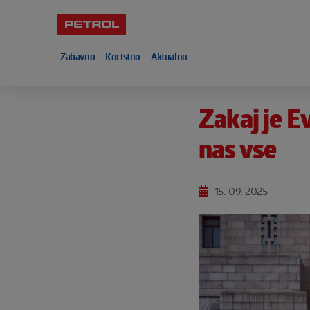
Skoči na vsebino
Zabavno
Koristno
Aktualno
Noga strani
Zakaj je 
nas vse
15. 09. 2025