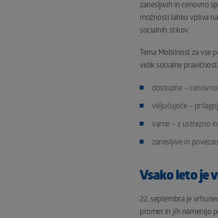
zanesljivih in cenovno s
možnosti lahko vpliva na
socialnih stikov.
Tema Mobilnost za vse po
vidik socialne pravičnosti
dostopne – cenovno u
vključujoče – prilago
varne – z ustrezno i
zanesljive in povezan
Vsako leto je
22. septembra je vrhunec
promet in jih namenijo p