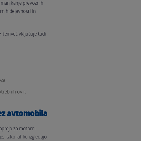
 Pomanjkanje prevoznih
rnih dejavnosti in
, temveč vključuje tudi
oza,
trebnih ovir.
ez avtomobila
zaprejo za motorni
e, kako lahko izgledajo