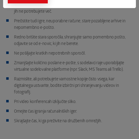
Izbrišite datoteke, fotografije in videe, ki so podvojeni, zamegljeni ali
jih ne potrebujete več.
Prečistite tudi igre, neuporabne račune, stare pozabljene arhive in
nepomembno e-pošto.
Redno brišite stara sporočila, shranjujte samo pomembno pošto,
odjavite se od e-novic, ki jih ne berete.
Ne pošiljajte kratkih nepotrebnih sporočil.
Zmanjšajte količino poslane e-pošte, s sodelavci raje uporabljajte
virtualne sodelovalne platforme (npr. Slack, MS Teams ali Trello).
Razmislite, ali potrebujete varnostne kopije čisto vsega, kar
digitalnega ustvarite, bodite izbirčni pri shranjevanju videov in
fotografij.
Pri video konferencah izključite sliko.
Omejite čas igranja računalniških iger.
Skrajšajte čas, ki ga preživite na družbenih omrežjih.