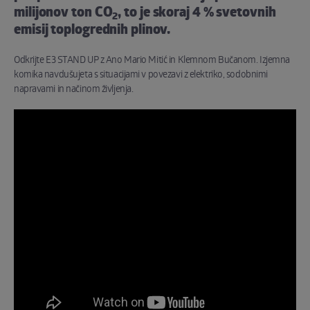
milijonov ton CO
, to je skoraj 4 % svetovnih
2
emisij toplogrednih plinov.
Odkrijte E3 STAND UP z Ano Mario Mitić in Klemnom Bučanom. Izjemna
komika navdušujeta s situacijami v povezavi z elektriko, sodobnimi
napravami in načinom življenja.