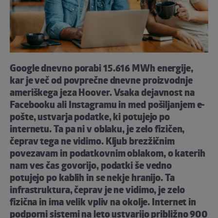
Google dnevno porabi 15.616 MWh energije,
kar je več od povprečne dnevne proizvodnje
ameriškega jeza Hoover. Vsaka dejavnost na
Facebooku ali Instagramu in med pošiljanjem e-
pošte, ustvarja podatke, ki potujejo po
internetu. Ta pa ni v oblaku, je zelo fizičen,
čeprav tega ne vidimo. Kljub brezžičnim
povezavam in podatkovnim oblakom, o katerih
nam ves čas govorijo, podatki še vedno
potujejo po kablih in se nekje hranijo. Ta
infrastruktura, čeprav je ne vidimo, je zelo
fizična in ima velik vpliv na okolje. Internet in
podporni sistemi na leto ustvarijo približno 900