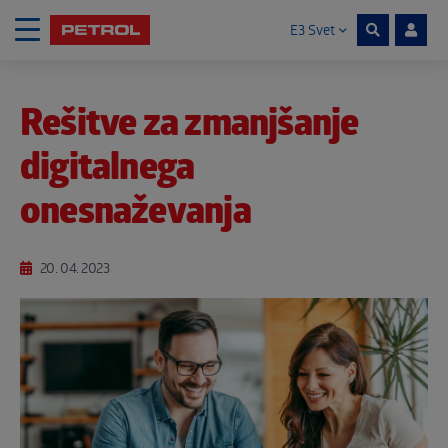
E3 Svet
Skoči na vsebino
Rešitve za zmanjšanje
Noga strani
digitalnega
onesnaževanja
20. 04. 2023