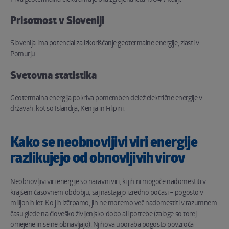
Prisotnost v Sloveniji
Slovenija ima potencial za izkoriščanje geotermalne energije, zlasti v
Pomurju.
Svetovna statistika
Geotermalna energija pokriva pomemben delež električne energije v
državah, kot so Islandija, Kenija in Filipini.
Kako se neobnovljivi viri energije
razlikujejo od obnovljivih virov
Neobnovljivi viri energije so naravni viri, ki jih ni mogoče nadomestiti v
krajšem časovnem obdobju, saj nastajajo izredno počasi – pogosto v
milijonih let. Ko jih izčrpamo, jih ne moremo več nadomestiti v razumnem
času glede na človeško življenjsko dobo ali potrebe (zaloge so torej
omejene in se ne obnavljajo). Njihova uporaba pogosto povzroča