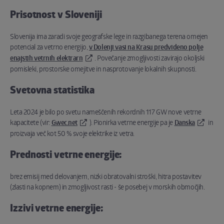
Prisotnost v Sloveniji
Slovenija ima zaradi svoje geografske lege in razgibanega terena omejen
potencial za vetrno energijo,
v Dolenji vasi na Krasu predvideno polje
enajstih vetrnih elektrarn
. Povečanje zmogljivosti zavirajo okoljski
pomisleki, prostorske omejitve in nasprotovanje lokalnih skupnosti.
Svetovna statistika
Leta 2024 je bilo po svetu nameščenih rekordnih 117 GW nove vetrne
kapacitete (vir:
Gwec.net
). Pionirka vetrne energije pa je
Danska
in
proizvaja več kot 50 % svoje elektrike iz vetra.
Prednosti vetrne energije:
brez emisij med delovanjem, nizki obratovalni stroški, hitra postavitev
(zlasti na kopnem) in zmogljivost rasti - še posebej v morskih območjih.
Izzivi vetrne energije: