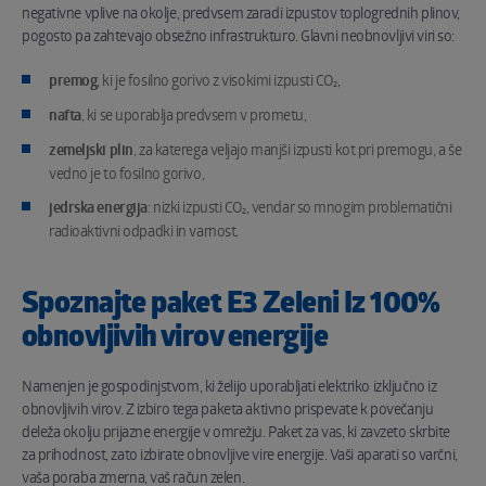
negativne vplive na okolje, predvsem zaradi izpustov toplogrednih plinov,
pogosto pa zahtevajo obsežno infrastrukturo. Glavni neobnovljivi viri so:
premog
, ki je fosilno gorivo z visokimi izpusti CO₂,
nafta
, ki se uporablja predvsem v prometu,
zemeljski plin
, za katerega veljajo manjši izpusti kot pri premogu, a še
vedno je to fosilno gorivo,
jedrska energija
: nizki izpusti CO₂, vendar so mnogim problematični
radioaktivni odpadki in varnost.
Spoznajte paket E3 Zeleni Iz 100%
obnovljivih virov energije
Namenjen je gospodinjstvom, ki želijo uporabljati elektriko izključno iz
obnovljivih virov. Z izbiro tega paketa aktivno prispevate k povečanju
deleža okolju prijazne energije v omrežju. Paket za vas, ki zavzeto skrbite
za prihodnost, zato izbirate obnovljive vire energije. Vaši aparati so varčni,
vaša poraba zmerna, vaš račun zelen.