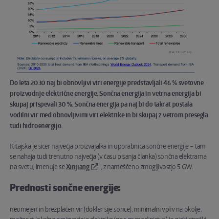
Do leta 2030 naj bi obnovljivi viri energije predstavljali 46 % svetovne
proizvodnje električne energije. Sončna energija in vetrna energija bi
skupaj prispevali 30 %. Sončna energija pa naj bi do takrat postala
vodilni vir med obnovljivimi viri elektrike in bi skupaj z vetrom presegla
tudi hidroenergijo.
Kitajska je sicer največja proizvajalka in uporabnica sončne energije – tam
se nahaja tudi trenutno največja (v času pisanja članka) sončna elektrarna
na svetu, imenuje se
Xinjiang
, z nameščeno zmogljivostjo 5 GW.
Prednosti sončne energije:
neomejen in brezplačen vir (dokler sije sonce), minimalni vpliv na okolje,