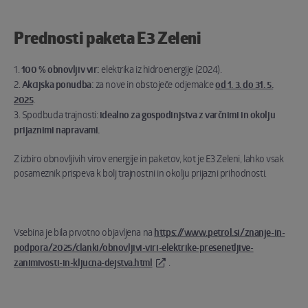
Prednosti paketa E3 Zeleni
1.
100 % obnovljiv vir:
elektrika iz hidroenergije (2024).
2.
Akcijska ponudba:
za nove in obstoječe odjemalce
od 1. 3. do 31. 5.
2025
.
3. Spodbuda trajnosti:
idealno za gospodinjstva z varčnimi in okolju
prijaznimi napravami.
Z izbiro obnovljivih virov energije in paketov, kot je E3 Zeleni, lahko vsak
posameznik prispeva k bolj trajnostni in okolju prijazni prihodnosti.
Vsebina je bila prvotno objavljena na
https://www.petrol.si/znanje-in-
podpora/2025/clanki/obnovljivi-viri-elektrike-presenetljive-
zanimivosti-in-kljucna-dejstva.html
.