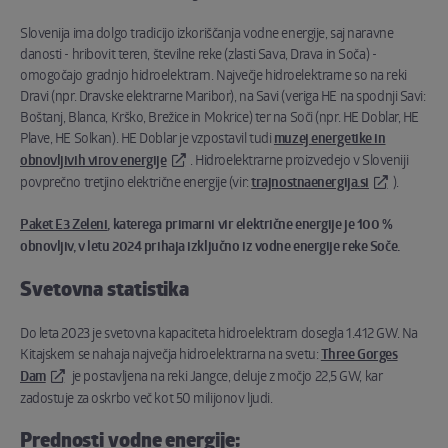
Slovenija ima dolgo tradicijo izkoriščanja vodne energije, saj naravne
danosti - hribovit teren, številne reke (zlasti Sava, Drava in Soča) -
omogočajo gradnjo hidroelektrarn. Največje hidroelektrarne so na reki
Dravi (npr. Dravske elektrarne Maribor), na Savi (veriga HE na spodnji Savi:
Boštanj, Blanca, Krško, Brežice in Mokrice) ter na Soči (npr. HE Doblar, HE
Plave, HE Solkan). HE Doblar je vzpostavil tudi
muzej energetike in
obnovljivih virov energije
. Hidroelektrarne proizvedejo v Sloveniji
povprečno tretjino električne energije (vir:
trajnostnaenergija.si
).
Paket E3 Zeleni
, katerega primarni vir električne energije je 100 %
obnovljiv, v letu 2024 prihaja izključno iz vodne energije reke Soče.
Svetovna statistika
Do leta 2023 je svetovna kapaciteta hidroelektrarn dosegla 1.412 GW. Na
Kitajskem se nahaja največja hidroelektrarna na svetu:
Three Gorges
Dam
je postavljena na reki Jangce, deluje z močjo 22,5 GW, kar
zadostuje za oskrbo več kot 50 milijonov ljudi.
Prednosti vodne energije: