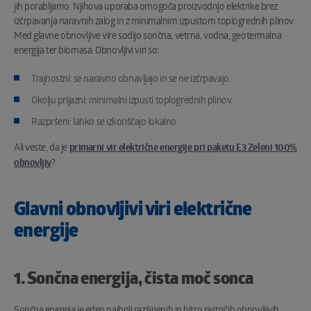
jih porabljamo. Njihova uporaba omogoča proizvodnjo elektrike brez
izčrpavanja naravnih zalog in z minimalnim izpustom toplogrednih plinov.
Med glavne obnovljive vire sodijo sončna, vetrna, vodna, geotermalna
energija ter biomasa. Obnovljivi viri so:
Trajnostni: se naravno obnavljajo in se ne izčrpavajo.
Okolju prijazni: minimalni izpusti toplogrednih plinov.
Razpršeni: lahko se izkoriščajo lokalno.
Ali veste, da je
primarni vir električne energije pri paketu E3 Zeleni 100%
obnovljiv
?
Glavni obnovljivi viri električne
energije
1. Sončna energija, čista moč sonca
Sončna energija je eden najbolj razširjenih in hitro rastočih obnovljivih