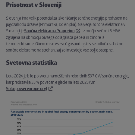
Prisotnost v Sloveniji
Slovenija ima velik potencial za izkoriščanje sončne energije, predvsem na
jugozahodu države (Primorska, Dolenjska). Največja sončna elektrarna v
Sloveniji je
Sončna elektrarna Prapretno
, z močjo več kot 3 MW,
zgrajena na območju bivšega odlagališča pepela in žlindre iz
termoelektrarne. Obenem se vse več gospodinjstev se odloča za lastne
sončne elektrarne na strehah, saj so investicije vse bolj dostopne.
Svetovna statistika
Leta 2024 je bilo po svetu nameščenih rekordnih 597 GW sončne energije,
kar predstavlja 33 % povečanje glede na leto 2023 (vir:
Solarpowereurope.org)
.