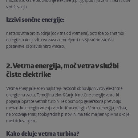
možnost lokalne proizvodnje elektrike (npr. gospodinjstva) in nizki stroški
vzdrževanja.
Izzivi sončne energije:
nestanovitna proizvodnja (odvisna od vremena), potreba po shrambi
energije (baterije ali povezava z omrežjem) in višji začetni stroški
postavitve, čeprav se hitro vračajo.
2. Vetrna energija, moč vetra v službi
čiste elektrike
Vetrna energija je eden najhitreje rastočih obnovljivih virov električne
energije na svetu. Temelji na izkoriščanju kinetične energije vetra, ki
poganja lopatice vetrnih turbin. Te s pomočjo generatorja pretvorijo
mehansko energijo vrtenja v električno energijo. Vetrna energija je čista,
ne proizvaja emisij toplogrednih plinov in ima zelo majhen vpliv na okolje
med delovanjem.
Kako deluje vetrna turbina?