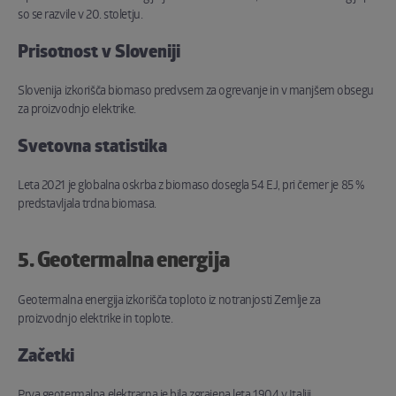
so se razvile v 20. stoletju.
Prisotnost v Sloveniji
Slovenija izkorišča biomaso predvsem za ogrevanje in v manjšem obsegu
za proizvodnjo elektrike.
Svetovna statistika
Leta 2021 je globalna oskrba z biomaso dosegla 54 EJ, pri čemer je 85 %
predstavljala trdna biomasa.
5. Geotermalna energija
Geotermalna energija izkorišča toploto iz notranjosti Zemlje za
proizvodnjo elektrike in toplote.
Začetki
Prva geotermalna elektrarna je bila zgrajena leta 1904 v Italiji.