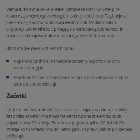
Vetrna turbina ima velike lopatice, pritrjene na rotor. Ko veter piha,
lopatice zajamejo njegovo energijo in začnejo vrteti rotor. Ta gibanje se
prenese na generator, ki proizvaja električni tok. Moderni sistemi
vključujejo tudi krmilnike, ki prilagajajo smer lopatic glede na veter, in
sisteme za shranjevanje ali prenos energije v električno omrežje.
Obstajata dve glavni vrsti vetrnih turbin:
Kopenske (onshore): nameščene na zemlji, pogosto v odprtih,
vetrovnih regijah.
Morske (offshore): nameščene v morjih, kjer so vetrovi močnejši in
stalnejši, a so stroški višji.
Začetki
Ljudje so moč vetra izkoriščali že tisočletja – najprej za jadranje in mletje
žita z mlini na veter. Prve moderne vetrne turbine za elektriko so se
pojavile konec 19. stoletja. Prelomnica pa je nastopila v 80-ih letih 20.
stoletja, ko so se začeli prvi večji vetrni parki, najprej v Kaliforniji in kasneje
po Evropi.