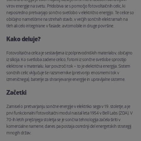
virov energije na svetu. Pridobiva se s pomočjo fotovoltaičnih celic, ki
neposredno pretvarjajo sončno svetlobo v električno energijo. Te celice so
običajno nameščene na strehah stavb, v večjih sončnih elektrarnah na
tleh ali celo integrirane v fasade, avtomobile in druge površine.
Kako deluje?
Fotovoltaična celica je sestavljena iz polprevodniških materialov, običajno
iz silicija. Ko svetloba zadene celico, fotoni iz sončne svetlobe sprostijo
elektrone v materialu, kar povzroči tok – to je električna energija. Sistem
sončnih celic vključuje še razsmernike (pretvorijo enosmerni tok v
izmeničnega), baterije za shranjevanje energije in upravljalne sisteme.
Začetki
Zamisel o pretvarjanju sončne energije v elektriko sega v 19. stoletje, a je
prvi funkcionalni fotovoltaični modul nastal leta 1954 v Bell Labs (ZDA). V
70-ih letih prejšnjega stoletja se je sončna tehnologija začela širiti v
komercialne namene, danes pa postaja osrednji del energetskih strategij
mnogih držav.