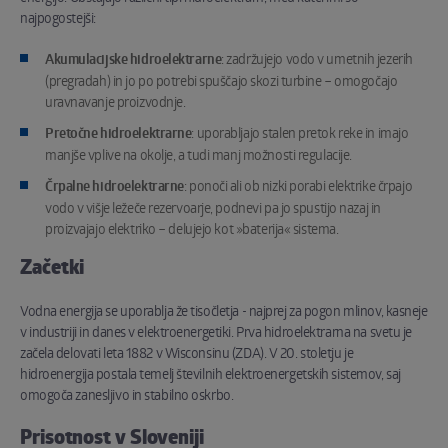
najpogostejši:
Akumulacijske hidroelektrarne
: zadržujejo vodo v umetnih jezerih
(pregradah) in jo po potrebi spuščajo skozi turbine – omogočajo
uravnavanje proizvodnje.
Pretočne hidroelektrarne
: uporabljajo stalen pretok reke in imajo
manjše vplive na okolje, a tudi manj možnosti regulacije.
Črpalne hidroelektrarne
: ponoči ali ob nizki porabi elektrike črpajo
vodo v višje ležeče rezervoarje, podnevi pa jo spustijo nazaj in
proizvajajo elektriko – delujejo kot »baterija« sistema.
Začetki
Vodna energija se uporablja že tisočletja - najprej za pogon mlinov, kasneje
v industriji in danes v elektroenergetiki. Prva hidroelektrarna na svetu je
začela delovati leta 1882 v Wisconsinu (ZDA). V 20. stoletju je
hidroenergija postala temelj številnih elektroenergetskih sistemov, saj
omogoča zanesljivo in stabilno oskrbo.
Prisotnost v Sloveniji