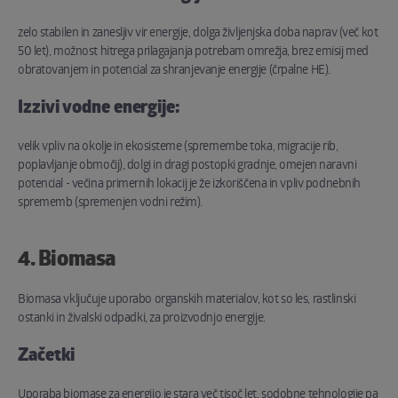
zelo stabilen in zanesljiv vir energije, dolga življenjska doba naprav (več kot
50 let), možnost hitrega prilagajanja potrebam omrežja, brez emisij med
obratovanjem in potencial za shranjevanje energije (črpalne HE).
Izzivi vodne energije:
velik vpliv na okolje in ekosisteme (spremembe toka, migracije rib,
poplavljanje območij), dolgi in dragi postopki gradnje, omejen naravni
potencial - večina primernih lokacij je že izkoriščena in vpliv podnebnih
sprememb (spremenjen vodni režim).
4. Biomasa
Biomasa vključuje uporabo organskih materialov, kot so les, rastlinski
ostanki in živalski odpadki, za proizvodnjo energije.
Začetki
Uporaba biomase za energijo je stara več tisoč let, sodobne tehnologije pa