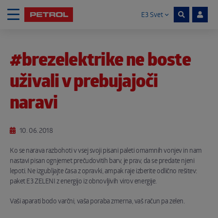
E3 Svet
Skoči na vsebino
#brezelektrike ne boste
Noga strani
uživali v prebujajoči
naravi
10. 06. 2018
Ko se narava razbohoti v vsej svoji pisani paleti omamnih vonjev in nam
nastavi pisan ognjemet prečudovitih barv, je prav, da se predate njeni
lepoti. Ne izgubljajte časa z opravki, ampak raje izberite odlično rešitev:
paket E3 ZELENI z energijo iz obnovljivih virov energije.
Vaši aparati bodo varčni, vaša poraba zmerna, vaš račun pa zelen.