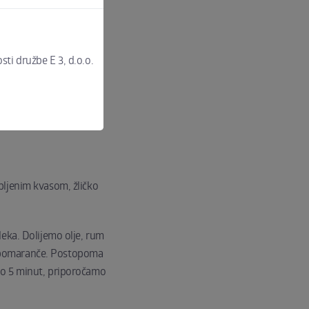
sti družbe E 3, d.o.o.
bljenim kvasom, žličko
eka. Dolijemo olje, rum
er pomaranče. Postopoma
mo 5 minut, priporočamo