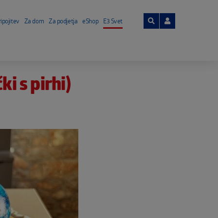
ipojitev
Za dom
Za podjetja
eShop
E3 Svet
i s pirhi)