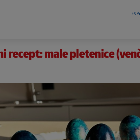
E3 Pr
i recept: male pletenice (venčk