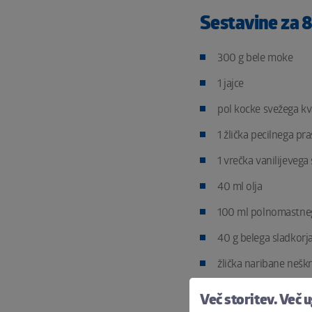
Sestavine za 8
300 g bele moke
1 jajce
pol kocke svežega k
1 žlička pecilnega pr
1 vrečka vanilijevega
40 ml olja
100 ml polnomastne
40 g belega sladkorj
žlička naribane nešk
žlička naribane neš
Več storitev. Več 