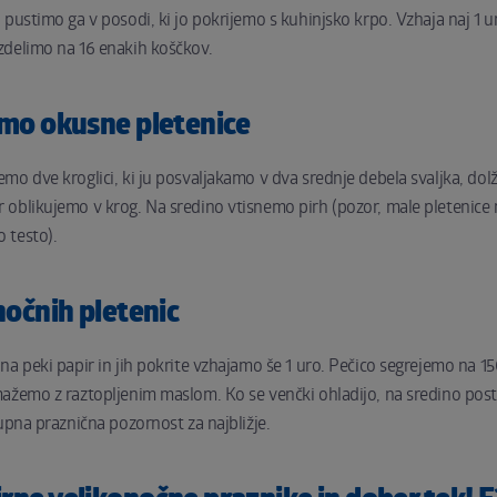
pustimo ga v posodi, ki jo pokrijemo s kuhinjsko krpo. Vzhaja naj 1 u
zdelimo na 16 enakih koščkov.
emo okusne pletenice
o dve kroglici, ki ju posvaljakamo v dva srednje debela svaljka, dolži
oblikujemo v krog. Na sredino vtisnemo pirh (pozor, male pletenice
 testo).
nočnih pletenic
na peki papir in jih pokrite vzhajamo še 1 uro. Pečico segrejemo na 15
ažemo z raztopljenim maslom. Ko se venčki ohladijo, na sredino post
kupna praznična pozornost za najbližje.