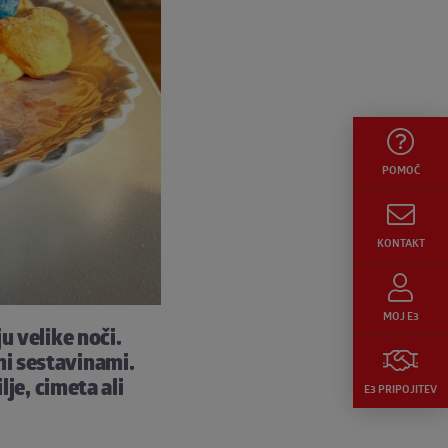
POMOČ
KONTAKT
MOJ E3
u velike noči.
mi sestavinami.
lje, cimeta ali
E3 PRIPOJITEV