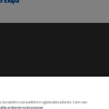
E3 Ekipa
e, da naložimo tudi analitične in oglaševalske piškotke. S tem nam
 lahko preberete na tej povezavi
.