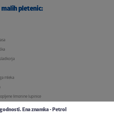
 malih pletenic:
vasa
aška
 sladkorja
ga mleka
a
ropljene limonine lupinice
kropljene pomaranče
ugodnosti. Ena znamka - Petrol