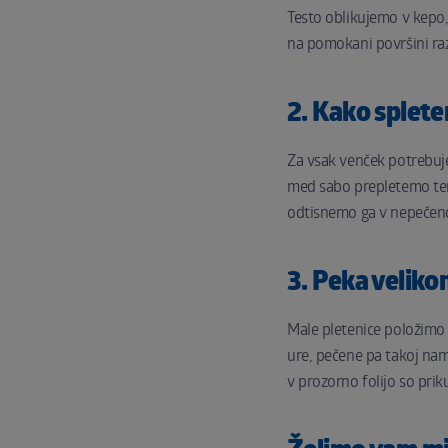
Testo oblikujemo v kepo, 
na pomokani površini ra
2. Kako splet
Za vsak venček potrebujem
med sabo prepletemo ter 
odtisnemo ga v nepečeno
3. Peka veliko
Male pletenice položimo 
ure, pečene pa takoj nam
v prozorno folijo so pri