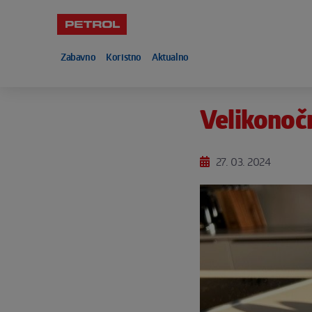
Skoči na vsebino
Zabavno
Koristno
Aktualno
Noga strani
Velikonočn
27. 03. 2024