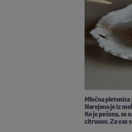
Mlečna pletenica j
Narejena je iz me
Ko je pečena, se n
citrusov. Za vas 