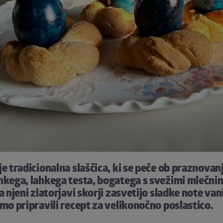
e tradicionalna slaščica, ki se peče ob praznovanj
hkega, lahkega testa, bogatega s svežimi mlečni
a njeni zlatorjavi skorji zasvetijo sladke note vani
smo pripravili recept za velikonočno poslastico.