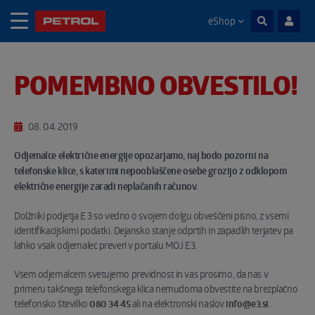
eShop
Skoči na vsebino
POMEMBNO OBVESTILO!
Noga strani
08. 04. 2019
Odjemalce električne energije opozarjamo, naj bodo pozorni na
telefonske klice, s katerimi nepooblaščene osebe grozijo z odklopom
električne energije zaradi neplačanih računov.
Dolžniki podjetja E 3 so vedno o svojem dolgu obveščeni pisno, z vsemi
identifikacijskimi podatki. Dejansko stanje odprtih in zapadlih terjatev pa
lahko vsak odjemalec preveri v portalu MOJ E3.
Vsem odjemalcem svetujemo previdnost in vas prosimo, da nas v
primeru takšnega telefonskega klica nemudoma obvestite na brezplačno
telefonsko številko
080 34 45
ali na elektronski naslov
info@e3.si
.