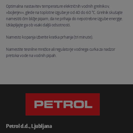
Optimalna nastavitev temperature električnih vodnih grelnikov,
»bojlerjev«, glede na toplotne izgube je od 40 do 60 °C. Grelnik skušajte
namestiti čim bližje pipam, da ne prihaja do nepotrebne izgube energije.
Izklapljajte ga ob vsaki daljši odsotnosti.
Namesto kopanja izberite kratka prhanja (tri minute).
Namestite tesnilne mrežice ali regulatorje vodnega curka za nadzor
pretoka vode na vodnih pipah.
Petrol d.d., Ljubljana