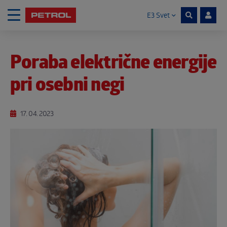
E3 Svet
Skoči na vsebino
Poraba električne energije
Noga strani
pri osebni negi
17. 04. 2023