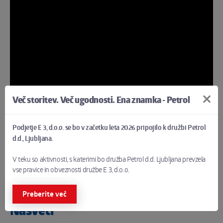
Več storitev. Več ugodnosti. Ena znamka - Petrol
Podjetje E 3, d.o.o. se bo v začetku leta 2026 pripojilo k družbi Petrol
d.d., Ljubljana.
Dejstvo
V teku so aktivnosti, s katerimi bo družba Petrol d.d. Ljubljana prevzela
Če imate električni bojler, vsako minuto prhanja porabite 0,3 kWh
vse pravice in obveznosti družbe E 3, d.o.o.
električne energije, kar je primerljivo s 40 polnjenji mobilnega telefona.
Preberite več
Nasveti