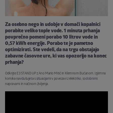
Za osebno nego in udobje v domači kopalnici
porabite veliko tople vode. 1 minuta prhanja
povprečno pomeni porabo 10 litrov vode in
0,57 kWh energije. Porabo te je pametno
optimizirati. Ste vedeli, da na trgu obstajajo
zabavne časovne ure, ki vas opozorijo na konec
prhanja?
Odkrijte E3 STAND UP z Ano Mario Mitić in Klemnom Bučanom. Izjemna
komika navdušujeta s situacijami v povezavi z elektriko, sodobnimi
napravami in načinom življenja.