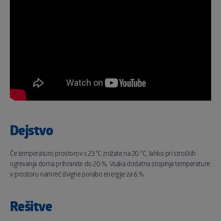
Dejstvo
Če temperaturo prostorov s 23 °C znižate na 20 °C, lahko pri stroških
ogrevanja doma prihranite do 20 %. Vsaka dodatna stopinja temperature
v prostoru namreč dvigne porabo energije za 6 %.
Rešitve