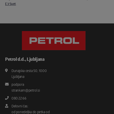
E3 Svet
.
Petrol d.d., Ljubljana
Dunajska cesta 50, 1000
Naš naslov
Ljubljana
podpora
Pišite nam na e-mail
strankam@petrol.si
080 22 66
Pokličite nas na telefonsko številko
Delovni čas:
od ponedeljka do petka od