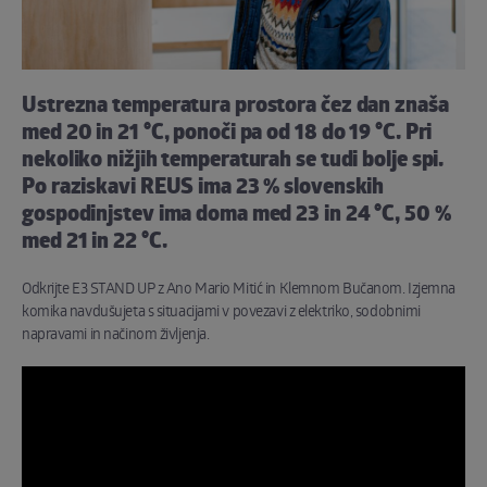
Ustrezna temperatura prostora čez dan znaša
med 20 in 21 °C, ponoči pa od 18 do 19 °C. Pri
nekoliko nižjih temperaturah se tudi bolje spi.
Po raziskavi REUS ima 23 % slovenskih
gospodinjstev ima doma med 23 in 24 °C, 50 %
med 21 in 22 °C.
Odkrijte E3 STAND UP z Ano Mario Mitić in Klemnom Bučanom. Izjemna
komika navdušujeta s situacijami v povezavi z elektriko, sodobnimi
napravami in načinom življenja.