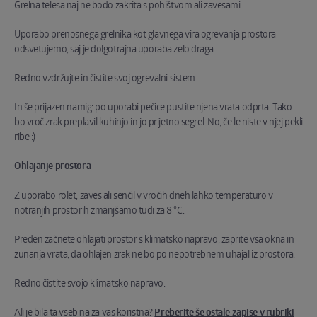
Grelna telesa naj ne bodo zakrita s pohištvom ali zavesami.
Uporabo prenosnega grelnika kot glavnega vira ogrevanja prostora
odsvetujemo, saj je dolgotrajna uporaba zelo draga.
Redno vzdržujte in čistite svoj ogrevalni sistem.
In še prijazen namig: po uporabi pečice pustite njena vrata odprta. Tako
bo vroč zrak preplavil kuhinjo in jo prijetno segrel. No, če le niste v njej pekli
ribe :)
Ohlajanje prostora
Z uporabo rolet, zaves ali senčil v vročih dneh lahko temperaturo v
notranjih prostorih zmanjšamo tudi za 8 °C.
Preden začnete ohlajati prostor s klimatsko napravo, zaprite vsa okna in
zunanja vrata, da ohlajen zrak ne bo po nepotrebnem uhajal iz prostora.
Redno čistite svojo klimatsko napravo.
Ali je bila ta vsebina za vas koristna?
Preberite še ostale zapise v rubriki