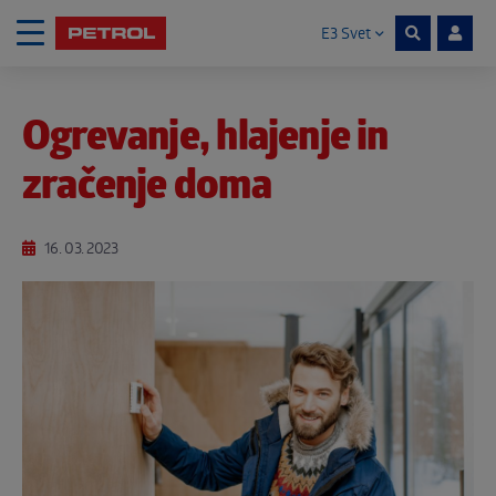
E3 Svet
Skoči na vsebino
Ogrevanje, hlajenje in
Noga strani
zračenje doma
16. 03. 2023