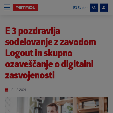
E3 Svet
Skoči na vsebino
E 3 pozdravlja
Noga strani
sodelovanje z zavodom
Logout in skupno
ozaveščanje o digitalni
zasvojenosti
10. 12. 2021