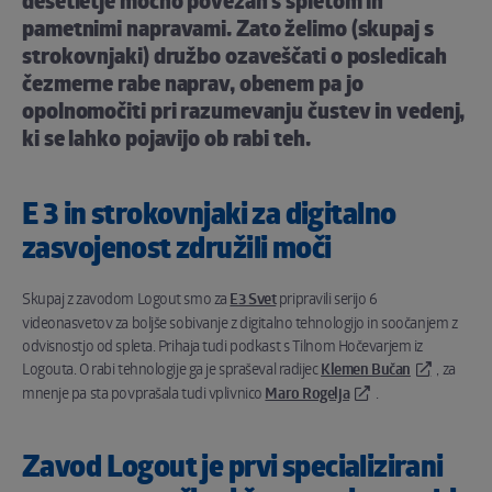
desetletje močno povezan s spletom in
pametnimi napravami. Zato želimo (skupaj s
strokovnjaki) družbo ozaveščati o posledicah
čezmerne rabe naprav, obenem pa jo
opolnomočiti pri razumevanju čustev in vedenj,
ki se lahko pojavijo ob rabi teh.
E 3 in strokovnjaki za digitalno
zasvojenost združili moči
Skupaj z zavodom Logout smo za
E3 Svet
pripravili serijo 6
videonasvetov za boljše sobivanje z digitalno tehnologijo in soočanjem z
odvisnostjo od spleta. Prihaja tudi podkast s Tilnom Hočevarjem iz
Logouta. O rabi tehnologije ga je spraševal radijec
Klemen Bučan
, za
mnenje pa sta povprašala tudi vplivnico
Maro Rogelja
.
Zavod Logout je prvi specializirani