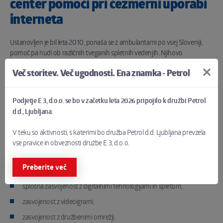
center pomoči pri čezmerni uporabi
interneta
Ustanovljen je bil leta 2010, ponaša se z ambulantami po vsej Sloveniji,
pomoč pa nudi ob različnih tveganih spletnih vedenjih. Njihovo
poslanstvo je izboljšati digitalno blaginjo vseh ljudi, zlasti mladih, z
Več storitev. Več ugodnosti. Ena znamka - Petrol
zagotavljanjem zdravljenja, pomoči, obveščanjem, izobraževanjem in
ozaveščanjem o uravnoteženi in zdravi uporabi sodobnih medijev ter
zaslonske tehnologije.
Podjetje E 3, d.o.o. se bo v začetku leta 2026 pripojilo k družbi Petrol
d.d., Ljubljana.
Kaj pa počnejo strokovnjaki centra
V teku so aktivnosti, s katerimi bo družba Petrol d.d. Ljubljana prevzela
Logout?
vse pravice in obveznosti družbe E 3, d.o.o.
Pomagajo ljudem pri težavah, kot so:
Preberite več
splošna zasvojenost z digitalnimi tehnologijami in spletom,
zasvojenost z videoigrami,
zasvojenost z družbenimi omrežji,