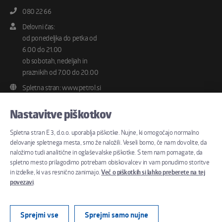
080 22 66
Pokličite nas na telefonsko številko
Delovni čas:
od ponedeljka do petka od
6.00 do 21.00
ob sobotah, nedeljah in
praznikih od 7.00 do 20.00
Spletna stran:
www.petrol.si
in
www.petrol.si/elektrika
Nastavitve piškotkov
Uporabniški portal:
Moj
Petrol
Spletna stran E 3, d.o.o. uporablja piškotke. Nujne, ki omogočajo normalno
Petrol klub:
delovanje spletnega mesta, smo že naložili. Veseli bomo, če nam dovolite, da
naložimo tudi analitične in oglaševalske piškotke. S tem nam pomagate, da
www.petrol.si/petrol-klub
spletno mesto prilagodimo potrebam obiskovalcev in vam ponudimo storitve
in izdelke, ki vas resnično zanimajo.
Več o piškotkih si lahko preberete na tej
povezavi
.
©
2026 E 3, d.o.o.
Pogoji uporabe
Politika zasebnosti
Izjava o dostopnosti
15. 1. 2026 je bila družba E 3, d.o.o. pripojena družbi Petrol d.d., Ljubljana,
Produkcija:
Creatim
Sprejmi vse
Sprejmi samo nujne
ki je prevzela vse pravice in obveznosti družbe E 3. Več informacij o