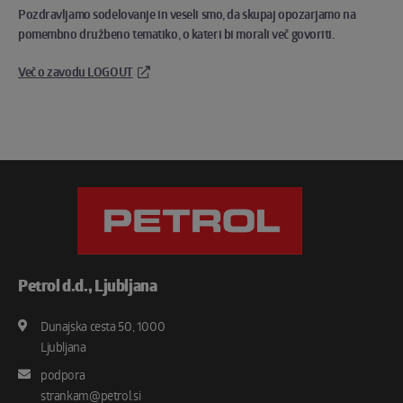
Pozdravljamo sodelovanje in veseli smo, da skupaj opozarjamo na
pomembno družbeno tematiko, o kateri bi morali več govoriti.
Več o zavodu LOGOUT
Petrol d.d., Ljubljana
Dunajska cesta 50, 1000
Naš naslov
Ljubljana
podpora
Pišite nam na e-mail
strankam@petrol.si