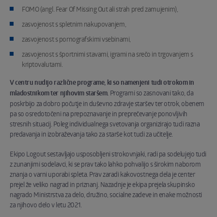
FOMO (angl. Fear Of Missing Out ali strah pred zamujenim),
zasvojenost s spletnim nakupovanjem,
zasvojenost s pornografskimi vsebinami,
zasvojenost s športnimi stavami, igrami na srečo in trgovanjem s
kriptovalutami.
V centru nudijo različne programe, ki so namenjeni tudi otrokom in
mladostnikom ter njihovim staršem.
Programi so zasnovani tako, da
poskrbijo za dobro počutje in duševno zdravje staršev ter otrok, obenem
pa so osredotočeni na prepoznavanje in preprečevanje ponovljivih
stresnih situacij. Poleg individualnega svetovanja organizirajo tudi razna
predavanja in izobraževanja tako za starše kot tudi za učitelje.
Ekipo Logout sestavljajo usposobljeni strokovnjaki, radi pa sodelujejo tudi
z zunanjimi sodelavci, ki se prav tako lahko pohvalijo s širokim naborom
znanja o varni uporabi spleta. Prav zaradi kakovostnega dela je center
prejel že veliko nagrad in priznanj. Nazadnje je ekipa prejela skupinsko
nagrado Ministrstva za delo, družino, socialne zadeve in enake možnosti
za njihovo delo v letu 2021.