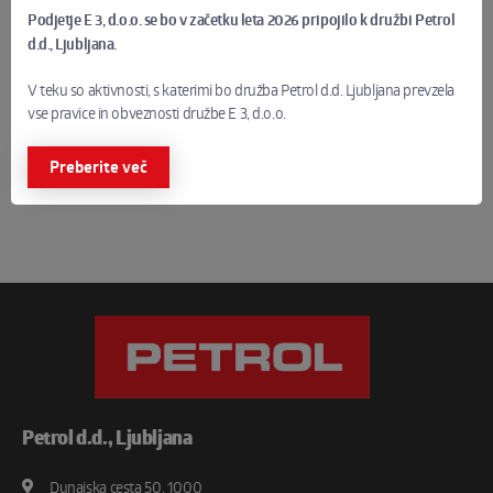
Podjetje E 3, d.o.o. se bo v začetku leta 2026 pripojilo k družbi Petrol
Zgodba z naslovnice: zabavno z Ano Mario Mitić in Klemnom
d.d., Ljubljana.
Bučanom
V teku so aktivnosti, s katerimi bo družba Petrol d.d. Ljubljana prevzela
Ločevanje odsluženih naprav in starih baterij
vse pravice in obveznosti družbe E 3, d.o.o.
Uživajte v branju!
Preberite več
E3 Ekipa
Petrol d.d., Ljubljana
Dunajska cesta 50, 1000