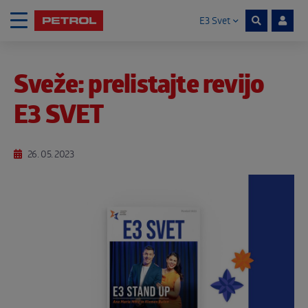
E3 Svet
Skoči na vsebino
Sveže: prelistajte revijo
Noga strani
E3 SVET
26. 05. 2023