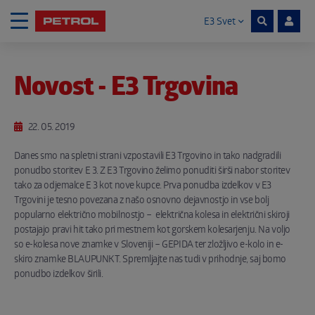
E3 Svet
Skoči na vsebino
Novost - E3 Trgovina
Noga strani
22. 05. 2019
Danes smo na spletni strani vzpostavili E3 Trgovino in tako nadgradili
ponudbo storitev E 3. Z E3 Trgovino želimo ponuditi širši nabor storitev
tako za odjemalce E 3 kot nove kupce. Prva ponudba izdelkov v E3
Trgovini je tesno povezana z našo osnovno dejavnostjo in vse bolj
popularno električno mobilnostjo – električna kolesa in električni skiroji
postajajo pravi hit tako pri mestnem kot gorskem kolesarjenju. Na voljo
so e-kolesa nove znamke v Sloveniji – GEPIDA ter zložljivo e-kolo in e-
skiro znamke BLAUPUNKT. Spremljajte nas tudi v prihodnje, saj bomo
ponudbo izdelkov širili.