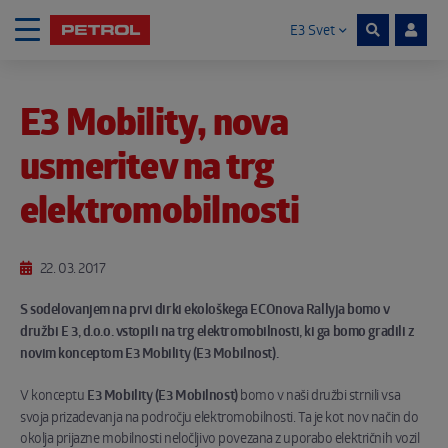
E3 Svet
Skoči na vsebino
E3 Mobility, nova
Noga strani
usmeritev na trg
elektromobilnosti
22. 03. 2017
S sodelovanjem na prvi dirki ekološkega ECOnova Rallyja bomo v
družbi E 3, d.o.o. vstopili na trg elektromobilnosti, ki ga bomo gradili z
novim konceptom E3 Mobility (E3 Mobilnost).
V konceptu
E3 Mobility (E3 Mobilnost)
bomo v naši družbi strnili vsa
svoja prizadevanja na področju elektromobilnosti. Ta je kot nov način do
okolja prijazne mobilnosti neločljivo povezana z uporabo električnih vozil