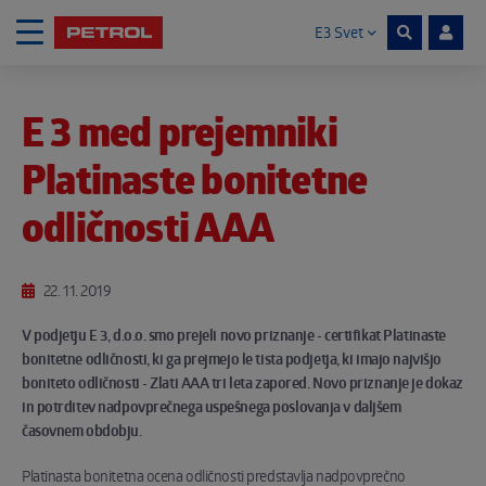
E3 Svet
Skoči na vsebino
E 3 med prejemniki
Noga strani
Platinaste bonitetne
odličnosti AAA
22. 11. 2019
V podjetju E 3, d.o.o. smo prejeli novo priznanje - certifikat Platinaste
bonitetne odličnosti, ki ga prejmejo le tista podjetja, ki imajo najvišjo
boniteto odličnosti - Zlati AAA tri leta zapored. Novo priznanje je dokaz
in potrditev nadpovprečnega uspešnega poslovanja v daljšem
časovnem obdobju.
Platinasta bonitetna ocena odličnosti predstavlja nadpovprečno