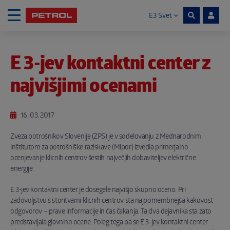
E3 Svet
Skoči na vsebino
E 3-jev kontaktni center z
Noga strani
najvišjimi ocenami
16. 03. 2017
Zveza potrošnikov Slovenije (ZPS) je v sodelovanju z Mednarodnim
inštitutom za potrošniške raziskave (Mipor) izvedla primerjalno
ocenjevanje klicnih centrov šestih največjih dobaviteljev električne
energije.
E 3-jev kontaktni center je dosegele najvišjo skupno oceno. Pri
zadovoljstvu s storitvami klicnih centrov sta najpomembnejša kakovost
odgovorov – prave informacije in čas čakanja. Ta dva dejavnika sta zato
predstavljala glavnino ocene. Poleg tega pa se E 3-jev kontaktni center